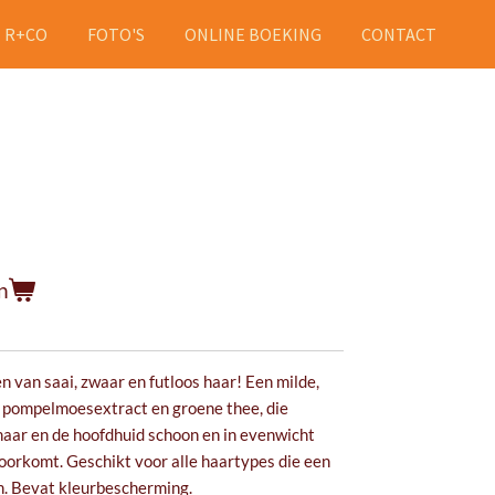
R+CO
FOTO'S
ONLINE BOEKING
CONTACT
n
en van saai, zwaar en futloos haar! Een milde,
pompelmoesextract en groene thee, die
haar en de hoofdhuid schoon en in evenwicht
s voorkomt. Geschikt voor alle haartypes die een
n. Bevat kleurbescherming.