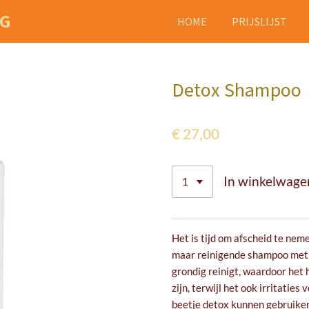
NG
HOME
PRIJSLIJST
Detox Shampoo
€ 27,00
In winkelwage
Het is tijd om afscheid te nem
maar reinigende shampoo met 
grondig reinigt, waardoor het 
zijn, terwijl het ook irritatie
beetje detox kunnen gebruike